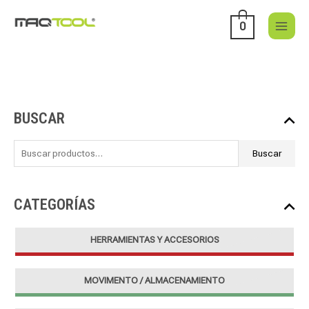
Ir
al
0
contenido
B
BUSCAR
u
s
Buscar
c
a
r
CATEGORÍAS
p
o
HERRAMIENTAS Y ACCESORIOS
r
:
MOVIMENTO / ALMACENAMIENTO