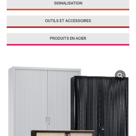
SIGNALISATION
OUTILS ET ACCESSOIRES
PRODUITS EN ACIER
quantité
de
Armoires
de
Classement
Portes
à
Volet