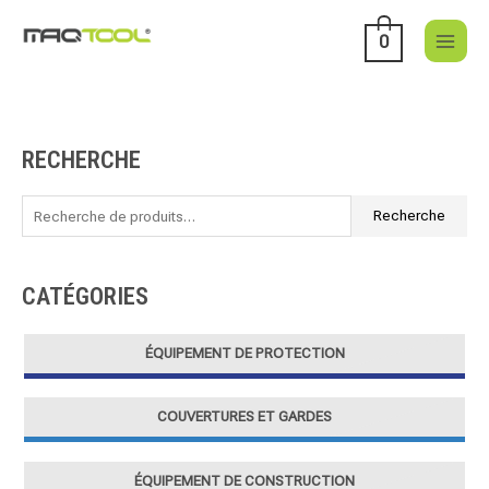
Aller
au
0
contenu
RECHERCHE
R
e
c
Recherche
h
e
CATÉGORIES
r
c
ÉQUIPEMENT DE PROTECTION
h
e
COUVERTURES ET GARDES
p
o
u
ÉQUIPEMENT DE CONSTRUCTION