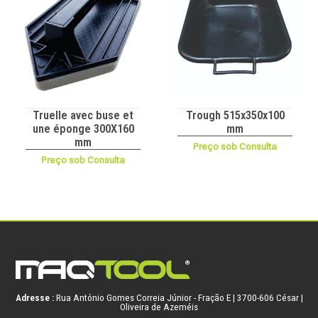
Truelle avec buse et
Trough 515x350x100
une éponge 300X160
mm
mm
Preço sob Consulta
Preço sob Consulta
Adresse :
Rua António Gomes Correia Júnior - Fração E | 3700-606 César |
Oliveira de Azeméis