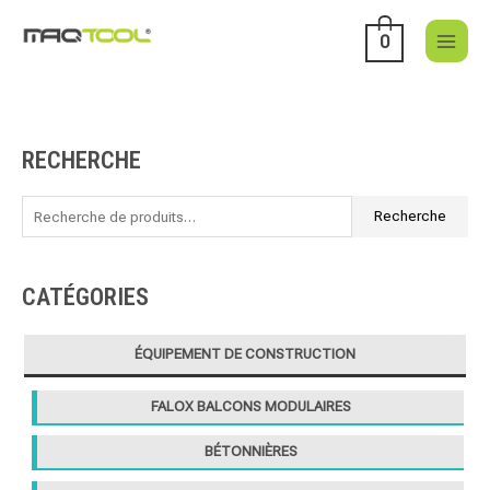
Aller
au
0
contenu
RECHERCHE
R
e
c
Recherche
h
e
CATÉGORIES
r
c
ÉQUIPEMENT DE CONSTRUCTION
h
e
FALOX BALCONS MODULAIRES
p
o
BÉTONNIÈRES
u