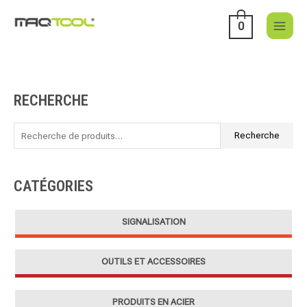
Aller
au
0
contenu
RECHERCHE
R
e
c
Recherche
h
e
CATÉGORIES
r
c
SIGNALISATION
h
e
OUTILS ET ACCESSOIRES
p
o
u
PRODUITS EN ACIER