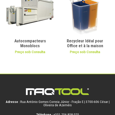
Autocompacteurs
Recycleur Idéal pour
Monoblocs
Office et à la maison
Preço sob Consulta
Preço sob Consulta
Adresse :
Rua António Gomes Correia Júnior - Fração E | 3700-606 César |
Oliveira de Azeméis
Téléphone :
+351 256 858 025