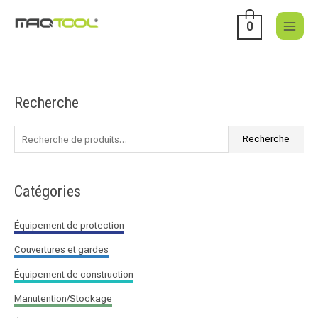
Aller
au
0
contenu
Recherche
R
e
c
Recherche
h
e
Catégories
r
c
Équipement de protection
h
Couvertures et gardes
e
p
Équipement de construction
o
Manutention/Stockage
u