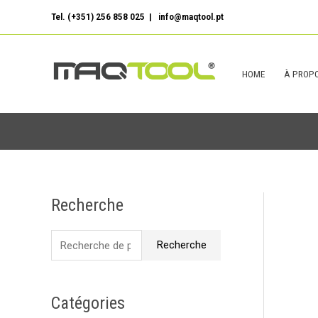
Aller
Tel. (+351) 256 858 025 | info@maqtool.pt
au
contenu
HOME
À PROPO
Recherche
R
e
Recherche
c
h
e
Catégories
r