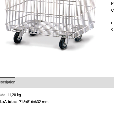
P
C
U
C
scription
Product Enquiry
ids:
11,20 kg
LxA totais:
715x516x632 mm