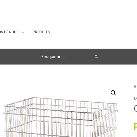
S DE NOUS
PRODUITS
Search
for:
A
M