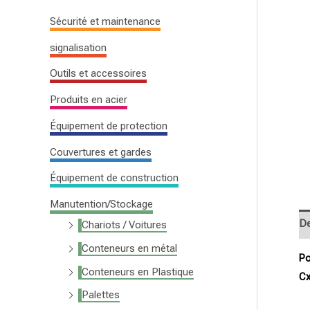
c
Sécurité et maintenance
h
signalisation
e
Outils et accessoires
p
o
Produits en acier
u
Équipement de protection
r
Couvertures et gardes
:
Équipement de construction
Manutention/Stockage
De
Chariots / Voitures
Conteneurs en métal
Po
Conteneurs en Plastique
Cx
Palettes