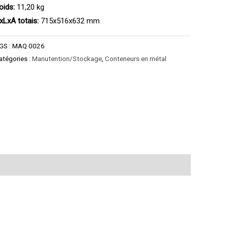
oids:
11,20 kg
xLxA totais:
715x516x632 mm
GS :
MAQ 0026
atégories :
Manutention/Stockage
,
Conteneurs en métal