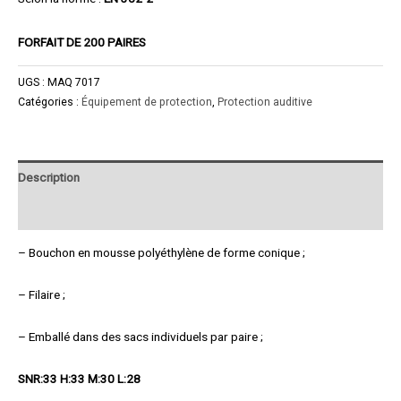
FORFAIT DE 200 PAIRES
UGS :
MAQ 7017
Catégories :
Équipement de protection
,
Protection auditive
Description
Product Enquiry
– Bouchon en mousse polyéthylène de forme conique ;
– Filaire ;
– Emballé dans des sacs individuels par paire ;
SNR:33 H:33 M:30 L:28