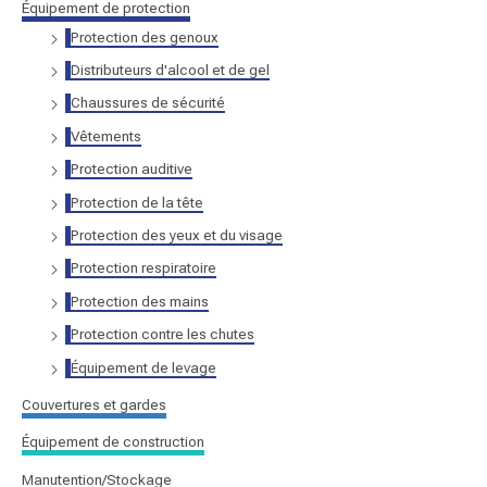
Équipement de protection
r
Protection des genoux
Distributeurs d'alcool et de gel
:
Chaussures de sécurité
Vêtements
Protection auditive
Protection de la tête
Protection des yeux et du visage
Protection respiratoire
Protection des mains
Protection contre les chutes
Équipement de levage
Couvertures et gardes
Équipement de construction
Manutention/Stockage