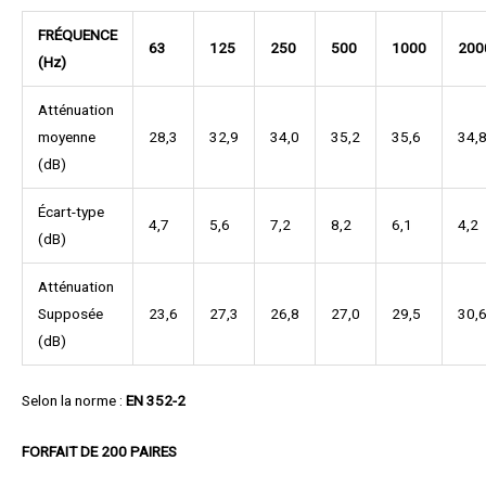
FRÉQUENCE
63
125
250
500
1000
200
(Hz)
Atténuation
moyenne
28,3
32,9
34,0
35,2
35,6
34,
(dB)
Écart-type
4,7
5,6
7,2
8,2
6,1
4,2
(dB)
Atténuation
Supposée
23,6
27,3
26,8
27,0
29,5
30,
(dB)
Selon la norme :
EN 352-2
FORFAIT DE 200 PAIRES