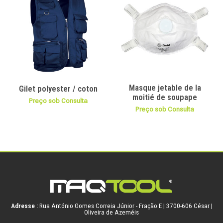
Masque jetable de la
Gilet polyester / coton
moitié de soupape
Preço sob Consulta
Preço sob Consulta
Adresse :
Rua António Gomes Correia Júnior - Fração E | 3700-606 César |
Oliveira de Azeméis