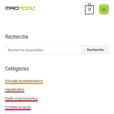
Aller
au
0
contenu
Recherche
R
e
c
Recherche
h
e
Catégories
r
c
Sécurité et maintenance
h
signalisation
e
p
Outils et accessoires
o
Produits en acier
u