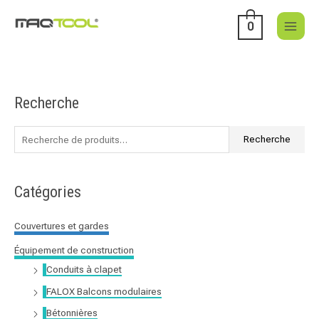
Aller
au
0
contenu
Recherche
R
e
c
Recherche
h
e
Catégories
r
c
Couvertures et gardes
h
Équipement de construction
e
Conduits à clapet
p
FALOX Balcons modulaires
o
u
Bétonnières