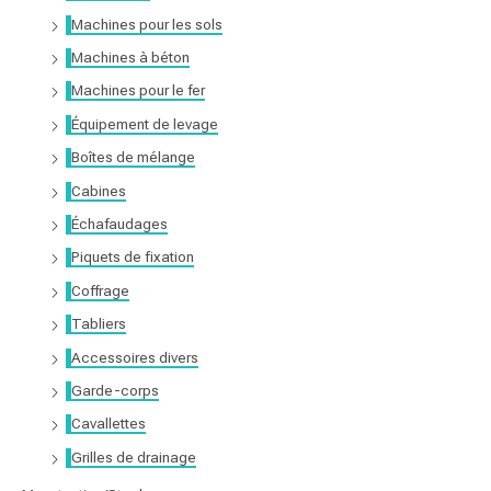
r
Machines pour les sols
Machines à béton
:
Machines pour le fer
Équipement de levage
Boîtes de mélange
Cabines
Échafaudages
Piquets de fixation
Coffrage
Tabliers
Accessoires divers
Garde-corps
Cavallettes
Grilles de drainage