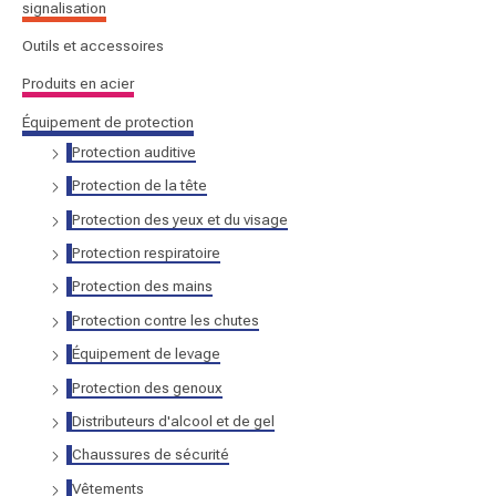
signalisation
r
Outils et accessoires
:
Produits en acier
Équipement de protection
Protection auditive
Protection de la tête
Protection des yeux et du visage
Protection respiratoire
Protection des mains
Protection contre les chutes
Équipement de levage
Protection des genoux
Distributeurs d'alcool et de gel
Chaussures de sécurité
Vêtements