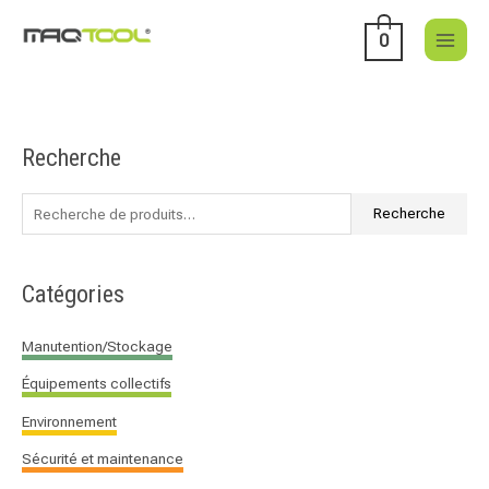
Aller
au
0
contenu
Recherche
R
e
c
Recherche
h
e
Catégories
r
c
Manutention/Stockage
h
Équipements collectifs
e
p
Environnement
o
Sécurité et maintenance
u