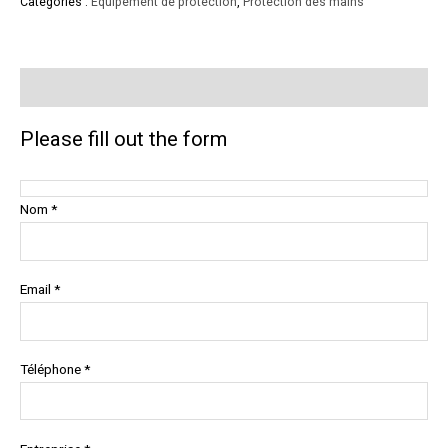
Catégories :
Équipement de protection
,
Protection des mains
Product Enquiry
Please fill out the form
Nom *
Email *
Téléphone *