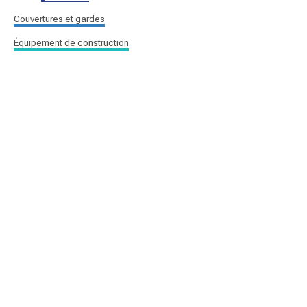
Couvertures et gardes
Équipement de construction
quantité
de
gant
nitrile