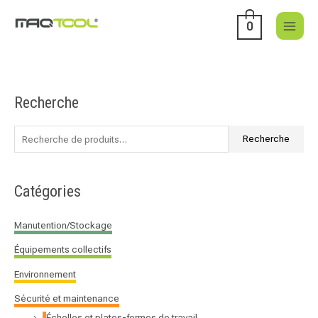
Aller
au
0
contenu
Recherche
R
e
c
Recherche
h
e
Catégories
r
c
Manutention/Stockage
h
Équipements collectifs
e
p
Environnement
o
Sécurité et maintenance
u
Échelles et plates-formes de travail