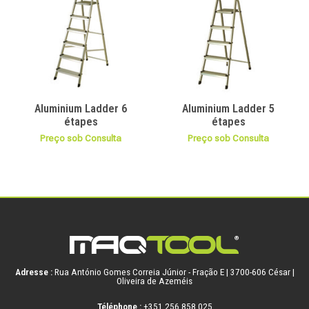
Aluminium Ladder 6
Aluminium Ladder 5
étapes
étapes
Preço sob Consulta
Preço sob Consulta
Adresse :
Rua António Gomes Correia Júnior - Fração E | 3700-606 César |
Oliveira de Azeméis
Téléphone :
+351 256 858 025