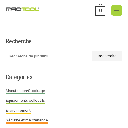
Aller
au
0
contenu
Recherche
R
e
c
Recherche
h
e
Catégories
r
c
Manutention/Stockage
h
Équipements collectifs
e
p
Environnement
o
Sécurité et maintenance
u