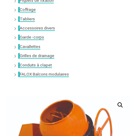
Piquets de fixation
Coffrage
Tabliers
Accessoires divers
Garde-corps
Cavallettes
Grilles de drainage
Conduits à clapet
FALOX Balcons modulaires