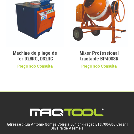
Machine de pliage de
Mixer Professional
fer D28RC, D32RC
tractable BP400SR
Preço sob Consulta
Preço sob Consulta
Adresse :
Rua António Gomes Correia Júnior - Fração E | 3700-606 César |
Oliveira de Azeméis