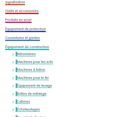
signalisation
r
Outils et accessoires
:
Produits en acier
Équipement de protection
Couvertures et gardes
Équipement de construction
Bétonnières
Machines pour les sols
Machines à béton
Machines pour le fer
Équipement de levage
Boîtes de mélange
Cabines
Échafaudages