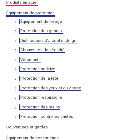
Produits en acier
r
Équipement de protection
Équipement de levage
:
Protection des genoux
Distributeurs d'alcool et de gel
Chaussures de sécurité
Vêtements
Protection auditive
Protection de la tête
Protection des yeux et du visage
Protection respiratoire
Protection des mains
Protection contre les chutes
Couvertures et gardes
Équipement de construction