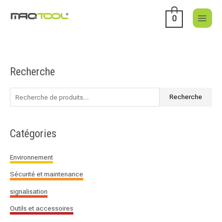
Aller
au
0
contenu
Recherche
R
e
c
Recherche
h
e
Catégories
r
c
Environnement
h
Sécurité et maintenance
e
p
signalisation
o
Outils et accessoires
u