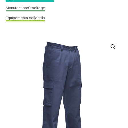
Manutention/Stockage
Équipements collectifs
quantité
de
Pantalon
Standard