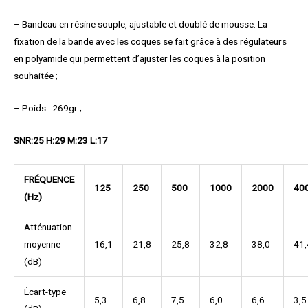
– Bandeau en résine souple, ajustable et doublé de mousse. La
fixation de la bande avec les coques se fait grâce à des régulateurs
en polyamide qui permettent d’ajuster les coques à la position
souhaitée ;
– Poids : 269gr ;
SNR:25 H:29 M:23 L:17
FRÉQUENCE
125
250
500
1000
2000
40
(Hz)
Atténuation
moyenne
16,1
21,8
25,8
32,8
38,0
41,
(dB)
Écart-type
5,3
6,8
7,5
6,0
6,6
3,5