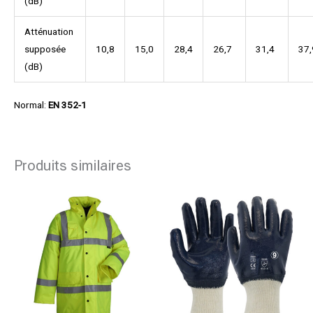
(dB)
Atténuation
supposée
10,8
15,0
28,4
26,7
31,4
37,
(dB)
Normal:
EN 352-1
Produits similaires