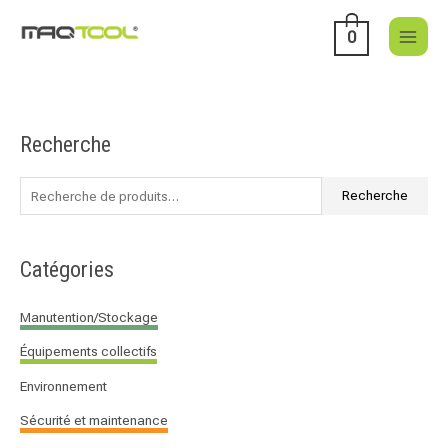
Aller
au
0
contenu
Recherche
R
e
c
Recherche
h
e
Catégories
r
c
Manutention/Stockage
h
Équipements collectifs
e
p
Environnement
o
Sécurité et maintenance
u