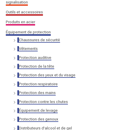
signalisation
r
Outils et accessoires
:
Produits en acier
Équipement de protection
Chaussures de sécurité
Vêtements
Protection auditive
Protection de la tête
Protection des yeux et du visage
Protection respiratoire
Protection des mains
Protection contre les chutes
Équipement de levage
Protection des genoux
Distributeurs d'alcool et de gel