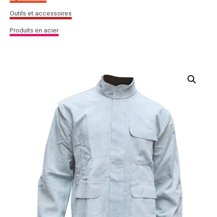
Outils et accessoires
Produits en acier
quantité
de
Soudeur
Manteaux