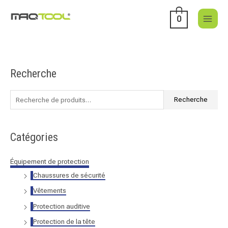
Aller
au
0
contenu
Recherche
R
e
c
Recherche
h
e
Catégories
r
c
Équipement de protection
h
Chaussures de sécurité
e
Vêtements
p
Protection auditive
o
Protection de la tête
u