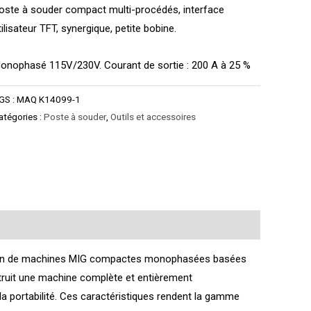
oste à souder compact multi-procédés, interface
tilisateur TFT, synergique, petite bobine.
onophasé 115V/230V. Courant de sortie : 200 A à 25 %
GS :
MAQ K14099-1
atégories :
Poste à souder
,
Outils et accessoires
tion de machines MIG compactes monophasées basées
nstruit une machine complète et entièrement
la portabilité. Ces caractéristiques rendent la gamme