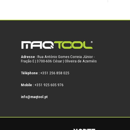
Adresse :
Rua António Gomes Correia Júnior -
Fração E | 3700-606 César | Oliveira de Azeméis
Téléphone :
+351 256 858 025
Mobile :
+351 925 605 976
info@maqtool.pt