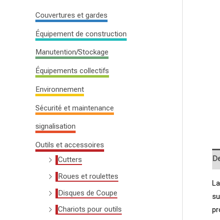
c
Couvertures et gardes
h
Équipement de construction
e
Manutention/Stockage
p
o
Équipements collectifs
u
Environnement
r
Sécurité et maintenance
:
signalisation
Outils et accessoires
De
Cutters
Roues et roulettes
La
Disques de Coupe
su
Chariots pour outils
pr