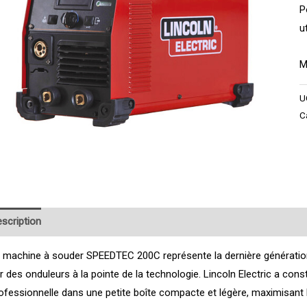
P
u
M
U
C
scription
Product Enquiry
 machine à souder SPEEDTEC 200C représente la dernière généra
r des onduleurs à la pointe de la technologie. Lincoln Electric a co
ofessionnelle dans une petite boîte compacte et légère, maximisant 