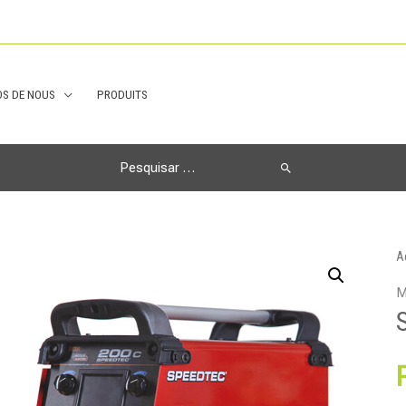
S DE NOUS
PRODUITS
Search
for:
A
M