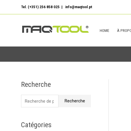
Aller
Tel. (+351) 256 858 025 | info@maqtool.pt
au
contenu
HOME
À PROPO
Recherche
R
e
Recherche
c
h
e
Catégories
r