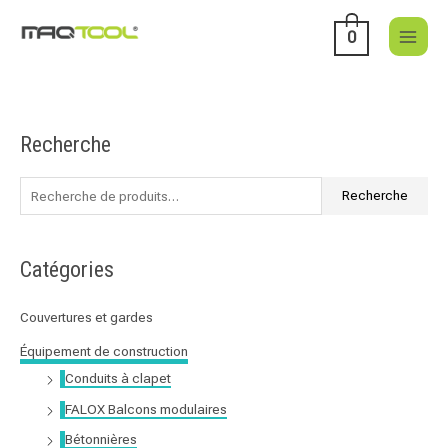
Aller
au
0
contenu
Recherche
R
e
c
Recherche
h
e
Catégories
r
c
Couvertures et gardes
h
Équipement de construction
e
Conduits à clapet
p
FALOX Balcons modulaires
o
u
Bétonnières