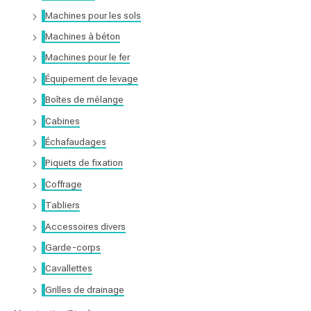
r
Machines pour les sols
Machines à béton
:
Machines pour le fer
Équipement de levage
Boîtes de mélange
Cabines
Échafaudages
Piquets de fixation
Coffrage
Tabliers
Accessoires divers
Garde-corps
Cavallettes
Grilles de drainage