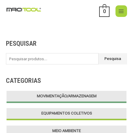
Skip
to
0
content
PESQUISAR
P
e
s
Pesquisa
q
u
CATEGORIAS
i
s
MOVIMENTAÇÃO/ARMAZENAGEM
a
r
EQUIPAMENTOS COLETIVOS
p
o
r
MEIO AMBIENTE