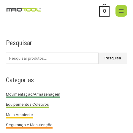
Skip
to
0
content
Pesquisar
P
e
s
Pesquisa
q
u
Categorias
i
s
Movimentação/Armazenagem
a
Equipamentos Coletivos
r
p
Meio Ambiente
o
Segurança e Manutenção
r