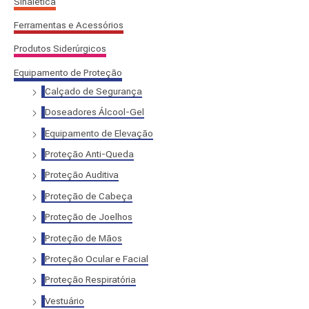
Sinalética
:
Ferramentas e Acessórios
Produtos Siderúrgicos
Equipamento de Proteção
Calçado de Segurança
Doseadores Álcool-Gel
Equipamento de Elevação
Proteção Anti-Queda
Proteção Auditiva
Proteção de Cabeça
Proteção de Joelhos
Proteção de Mãos
Proteção Ocular e Facial
Proteção Respiratória
Vestuário