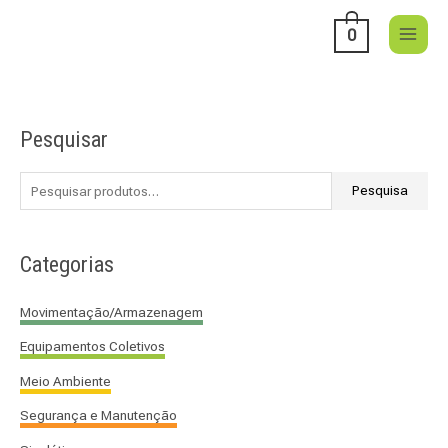
Skip
0
to
content
Pesquisar
P
e
s
Pesquisa
q
u
Categorias
i
s
Movimentação/Armazenagem
a
Equipamentos Coletivos
r
p
Meio Ambiente
o
Segurança e Manutenção
r