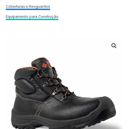
Coberturas e Resguardos
Equipamento para Construção
Quantidade
de
Bota
de
Segurança
MAIA
|
S3
|
SRC