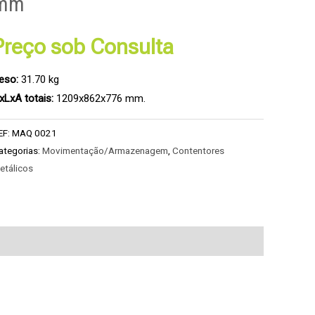
mm
Preço sob Consulta
eso:
31.70 kg
xLxA totais:
1209x862x776 mm.
EF:
MAQ 0021
ategorias:
Movimentação/Armazenagem
,
Contentores
etálicos