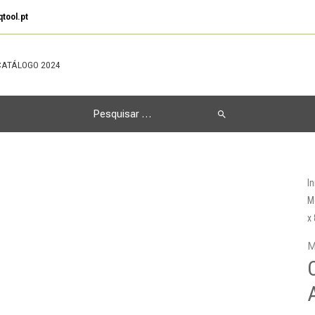
tool.pt
CATÁLOGO 2024
Search
for:
In
M
x
M