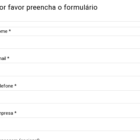
or favor preencha o formulário
ome *
ail *
lefone *
presa *