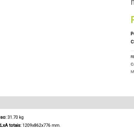
P
C
R
C
M
scrição
Pedido de Informação adicional
so:
31.70 kg
LxA totais:
1209x862x776 mm.