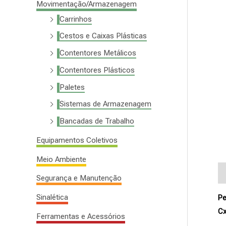
Movimentação/Armazenagem
a
Carrinhos
r
Cestos e Caixas Plásticas
p
Contentores Metálicos
o
Contentores Plásticos
r
Paletes
:
Sistemas de Armazenagem
Bancadas de Trabalho
Equipamentos Coletivos
Meio Ambiente
De
Segurança e Manutenção
Sinalética
Pe
Cx
Ferramentas e Acessórios