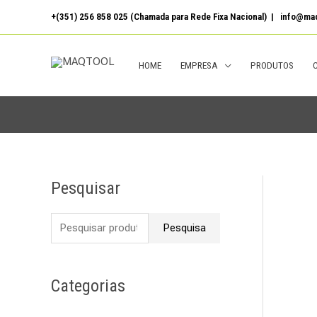
Skip
+(351) 256 858 025 (Chamada para Rede Fixa Nacional) | info@maq
to
content
HOME
EMPRESA
PRODUTOS
Pesquisar
P
e
Pesquisa
s
q
u
Categorias
i
s