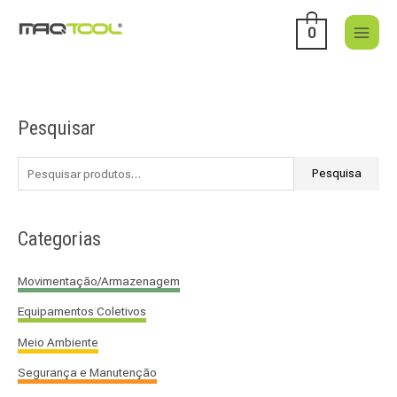
Skip
to
0
content
Pesquisar
P
e
s
Pesquisa
q
u
Categorias
i
s
Movimentação/Armazenagem
a
Equipamentos Coletivos
r
p
Meio Ambiente
o
Segurança e Manutenção
r