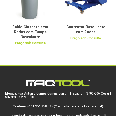
Balde Cinzento sem
Contentor Basculante
Rodas com Tampa
com Rodas
Basculante
Preço sob Consulta
Preço sob Consulta
Morada:
Rua António Gomes Correia Júnior - Fração E | 3700-606 Cesar |
Oliveira de Azeméis
Telefone:
+351 256 858 025 (Chamada para rede fixa nacional)
Telemóvel:
+351 925 605 976 (Chamada para rede móvel nacional)