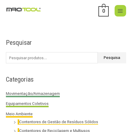
Skip
to
0
content
Pesquisar
P
e
s
Pesquisa
q
u
Categorias
i
s
Movimentação/Armazenagem
a
Equipamentos Coletivos
r
p
Meio Ambiente
o
Contentores de Gestão de Resíduos Sólidos
r
Contentores de Reciclagem e Multiusos