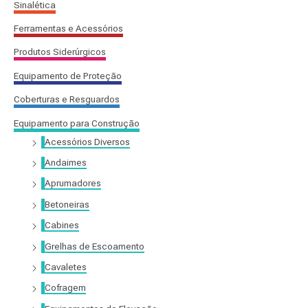
Sinalética
:
Ferramentas e Acessórios
Produtos Siderúrgicos
Equipamento de Proteção
Coberturas e Resguardos
Equipamento para Construção
Acessórios Diversos
Andaimes
Aprumadores
Betoneiras
Cabines
Grelhas de Escoamento
Cavaletes
Cofragem