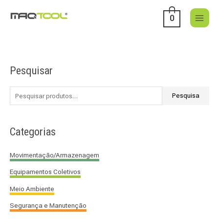
Skip
to
0
content
Pesquisar
P
e
s
Pesquisa
q
u
Categorias
i
s
Movimentação/Armazenagem
a
Equipamentos Coletivos
r
p
Meio Ambiente
o
Segurança e Manutenção
r