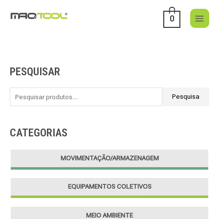
Skip
to
0
content
PESQUISAR
P
e
s
Pesquisa
q
u
CATEGORIAS
i
s
MOVIMENTAÇÃO/ARMAZENAGEM
a
r
EQUIPAMENTOS COLETIVOS
p
o
r
MEIO AMBIENTE