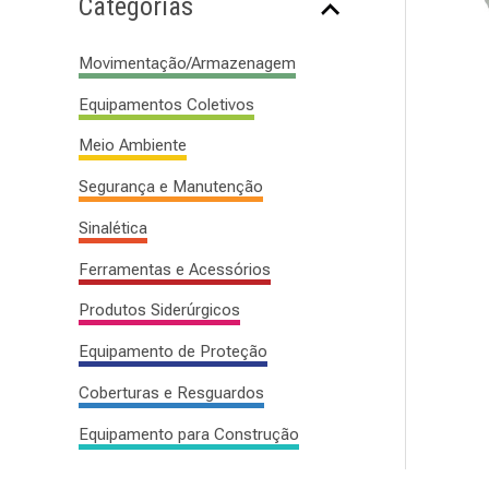
Categorias
s
a
Movimentação/Armazenagem
r
Equipamentos Coletivos
p
Meio Ambiente
o
r
Segurança e Manutenção
:
Sinalética
Ferramentas e Acessórios
Produtos Siderúrgicos
Equipamento de Proteção
Coberturas e Resguardos
Equipamento para Construção