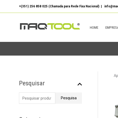
Skip
+(351) 256 858 025 (Chamada para Rede Fixa Nacional) | info@maq
to
content
HOME
EMPRES
P
Ap
Pesquisar
e
s
Pesquisa
q
u
i