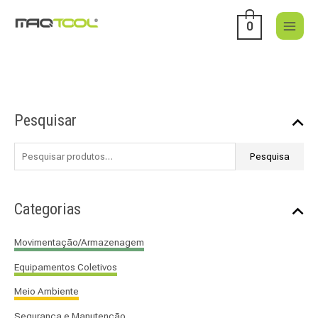
Skip
to
0
content
P
Pesquisar
e
s
Pesquisa
q
u
i
Categorias
s
a
Movimentação/Armazenagem
r
Equipamentos Coletivos
p
o
Meio Ambiente
r
Segurança e Manutenção