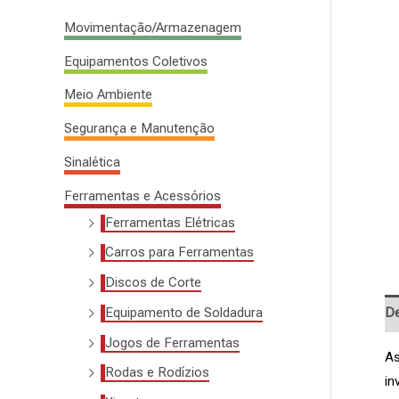
s
Movimentação/Armazenagem
a
Equipamentos Coletivos
r
Meio Ambiente
p
o
Segurança e Manutenção
r
Sinalética
:
Ferramentas e Acessórios
Ferramentas Elétricas
Carros para Ferramentas
Discos de Corte
Equipamento de Soldadura
De
Jogos de Ferramentas
As
Rodas e Rodízios
in