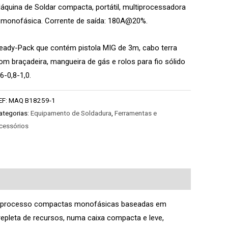
áquina de Soldar compacta, portátil, multiprocessadora
 monofásica.
Corrente de saída: 180A@20%.
eady-Pack que contém pistola MIG de 3m, cabo terra
om braçadeira, mangueira de gás e rolos para fio sólido
,6-0,8-1,0.
EF:
MAQ B18259-1
ategorias:
Equipamento de Soldadura
,
Ferramentas e
cessórios
ultiprocesso compactas monofásicas baseadas em
repleta de recursos, numa caixa compacta e leve,