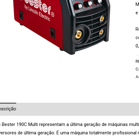
M
e
R
c
0
R
C
A
scrição
Pedido de Informação adicional
 Bester 190C Multi representam a última geração de máquinas m
versores de última geração. É uma máquina totalmente profissional 