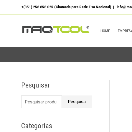
Skip
+(351) 256 858 025 (Chamada para Rede Fixa Nacional) | info@maq
to
content
HOME
EMPRES
Pesquisar
P
e
Pesquisa
s
q
u
Categorias
i