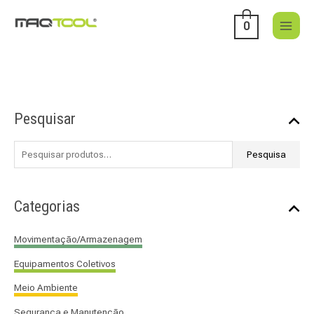
Skip
to
0
content
P
Pesquisar
e
s
Pesquisa
q
u
i
Categorias
s
a
Movimentação/Armazenagem
r
Equipamentos Coletivos
p
o
Meio Ambiente
r
Segurança e Manutenção