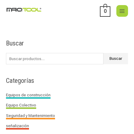
Ir
al
0
contenido
Buscar
B
u
s
Buscar
c
a
Categorías
r
p
Equipos de construcción
o
Equipo Colectivo
r
:
Seguridad y Mantenimiento
señalización