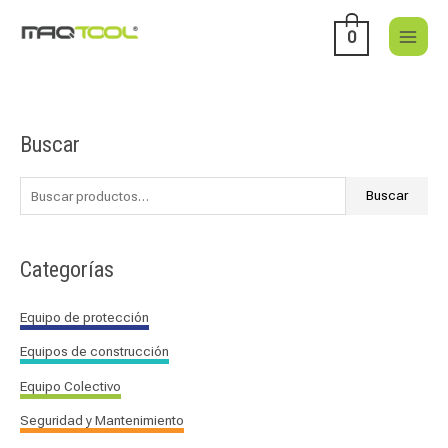
Ir
al
0
contenido
Buscar
B
u
s
Buscar
c
a
Categorías
r
p
Equipo de protección
o
Equipos de construcción
r
:
Equipo Colectivo
Seguridad y Mantenimiento