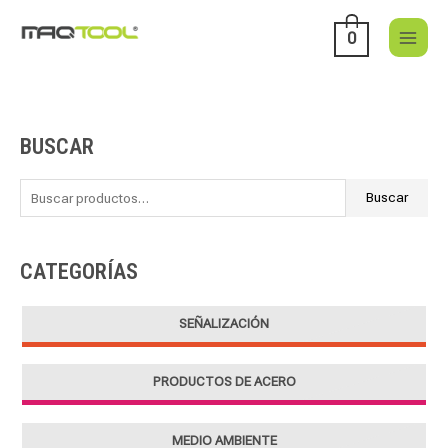
Ir
al
0
contenido
BUSCAR
B
u
s
Buscar
c
a
CATEGORÍAS
r
p
SEÑALIZACIÓN
o
r
PRODUCTOS DE ACERO
:
MEDIO AMBIENTE