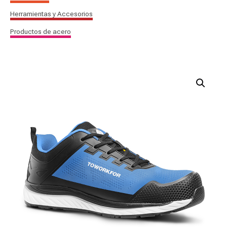
Herramientas y Accesorios
Productos de acero
Zapato
de
seguridad
SUPER
SET
Azul
-
S1P
|
SRC
|
ESD
cantidad