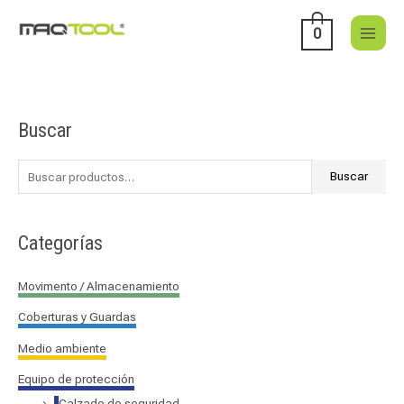
Ir
al
0
contenido
Buscar
B
u
s
Buscar
c
a
Categorías
r
p
Movimento / Almacenamiento
o
Coberturas y Guardas
r
:
Medio ambiente
Equipo de protección
Calzado de seguridad