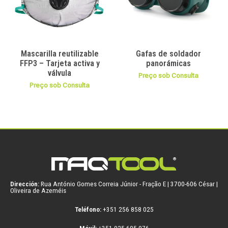
Mascarilla reutilizable
Gafas de soldador
FFP3 – Tarjeta activa y
panorámicas
válvula
Preço sob Consulta
Preço sob Consulta
Dirección:
Rua António Gomes Correia Júnior - Fração E | 3700-606 César |
Oliveira de Azeméis
Teléfono:
+351 256 858 025