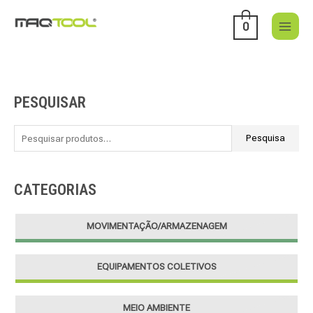
Skip
to
0
content
PESQUISAR
P
e
s
Pesquisa
q
u
CATEGORIAS
i
s
MOVIMENTAÇÃO/ARMAZENAGEM
a
r
EQUIPAMENTOS COLETIVOS
p
o
r
MEIO AMBIENTE