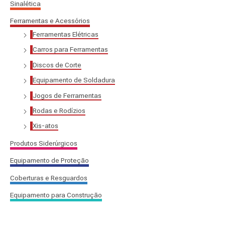
Sinalética
:
Ferramentas e Acessórios
Ferramentas Elétricas
Carros para Ferramentas
Discos de Corte
Equipamento de Soldadura
Jogos de Ferramentas
Rodas e Rodízios
Xis-atos
Produtos Siderúrgicos
Equipamento de Proteção
Coberturas e Resguardos
Equipamento para Construção