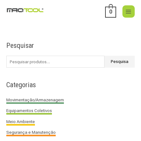
Skip
to
0
content
Pesquisar
P
e
s
Pesquisa
q
u
Categorias
i
s
Movimentação/Armazenagem
a
Equipamentos Coletivos
r
p
Meio Ambiente
o
Segurança e Manutenção
r