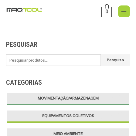
Skip
to
0
content
PESQUISAR
P
e
s
Pesquisa
q
u
CATEGORIAS
i
s
MOVIMENTAÇÃO/ARMAZENAGEM
a
r
EQUIPAMENTOS COLETIVOS
p
o
r
MEIO AMBIENTE