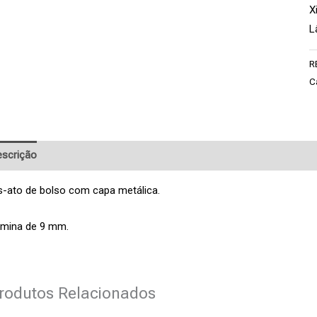
X
L
R
C
scrição
Pedido de Informação adicional
s-ato de bolso com capa metálica.
mina de 9 mm.
rodutos Relacionados