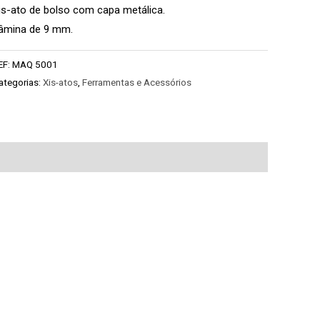
is-ato de bolso com capa metálica.
âmina de 9 mm.
EF:
MAQ 5001
ategorias:
Xis-atos
,
Ferramentas e Acessórios