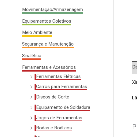
s
Movimentação/Armazenagem
a
Equipamentos Coletivos
r
Meio Ambiente
p
o
Segurança e Manutenção
r
Sinalética
:
De
Ferramentas e Acessórios
Ferramentas Elétricas
Xi
Carros para Ferramentas
Discos de Corte
Lâ
Equipamento de Soldadura
Jogos de Ferramentas
P
Rodas e Rodízios