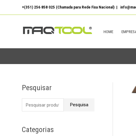
Skip
+(351) 256 858 025 (Chamada para Rede Fixa Nacional) | info@maq
to
content
HOME
EMPRES
Pesquisar
P
e
Pesquisa
s
q
u
Categorias
i