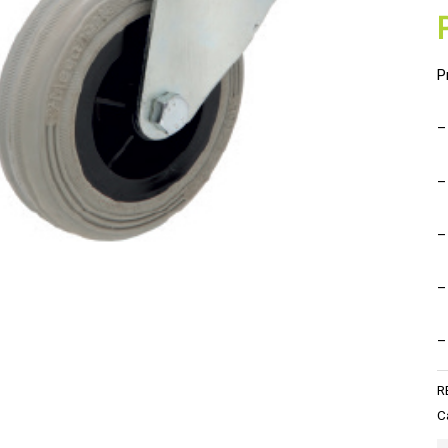
P
–
–
–
–
–
R
C