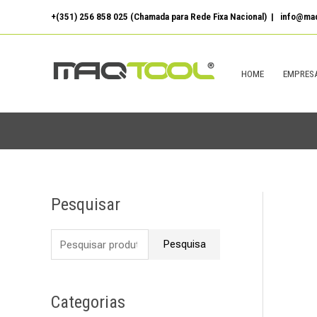
Skip
+(351) 256 858 025 (Chamada para Rede Fixa Nacional) | info@maq
to
content
HOME
EMPRES
Pesquisar
P
e
Pesquisa
s
q
u
Categorias
i