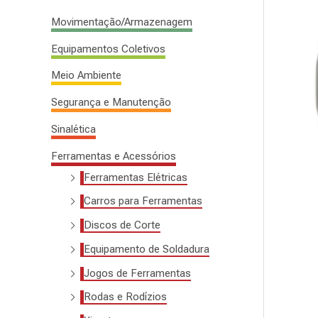
s
Movimentação/Armazenagem
a
Equipamentos Coletivos
r
Meio Ambiente
p
o
Segurança e Manutenção
r
Sinalética
:
Ferramentas e Acessórios
Ferramentas Elétricas
Carros para Ferramentas
Discos de Corte
Equipamento de Soldadura
Jogos de Ferramentas
Rodas e Rodízios