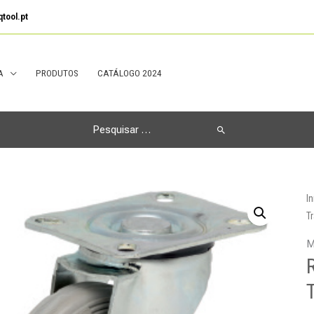
tool.pt
A
PRODUTOS
CATÁLOGO 2024
Search
for:
In
T
M